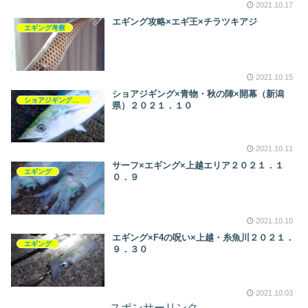
2021.10.17
エギング攻略×エギ王×チラツキアジ
エギング考察
2021.10.15
ショアジギング×青物・秋の陣×開幕（新潟
ショアジギング考察
県）２０２１．１０
2021.10.11
サーフ×エギング×上越エリア２０２１．１
エギング
０．９
2021.10.10
エギング×F4の呪い×上越・糸魚川２０２１．
エギング
９．３０
2021.10.03
スポンサーリンク