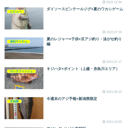
2022.12.04
ダイソースピンテールジグ×夏のワカシゲーム
レビュー
2022.07.19
夏のレジャー×子供×豆アジ釣り・泳がせ釣り
便利アイテム
編
2021.07.17
キジハタ×ポイント（上越・糸魚川エリア）
ロックフィッシュ
2021.06.13
今週末のアジ予報×新潟県限定
豆知識
2021.03.03