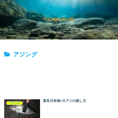
TULINKUBLOG
アジング
真冬日本海×大アジの探し方
アジング