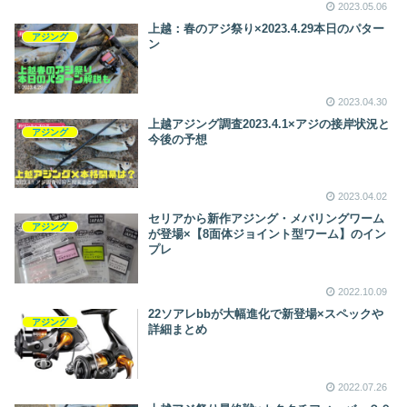
2023.05.06
上越：春のアジ祭り×2023.4.29本日のパター
アジング
ン
2023.04.30
上越アジング調査2023.4.1×アジの接岸状況と
アジング
今後の予想
2023.04.02
セリアから新作アジング・メバリングワーム
アジング
が登場×【8面体ジョイント型ワーム】のイン
プレ
2022.10.09
22ソアレbbが大幅進化で新登場×スペックや
アジング
詳細まとめ
2022.07.26