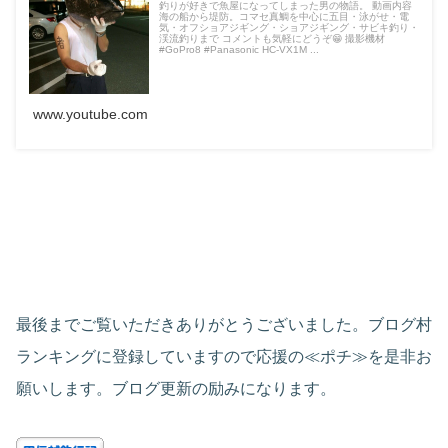
釣りが好きで魚屋になってしまった男の物語。 動画内容
海の船から堤防。コマセ真鯛を中心に五目・泳がせ・電
気・オフショアジギング・ショアジギング・サビキ釣り・
渓流釣りまで コメントも気軽にどうぞ😁 撮影機材
#GoPro8 #Panasonic HC-VX1M ...
www.youtube.com
最後までご覧いただきありがとうございました。ブログ村
ランキングに登録していますので応援の≪ポチ≫を是非お
願いします。ブログ更新の励みになります。