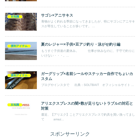
サゴシ×アニサキス
豆知識
青物がよく釣れる季節になってきましたが、特にサゴシにアニサキ
スが寄生していることが多いです。 ...
夏のレジャー×子供×豆アジ釣り・泳がせ釣り編
便利アイテム
もうすぐ子供達の夏休み。 仕事が休みなのに、子守で釣りに
いけない・・・。...
ガーグリップ×名前シールやステッカー自作でちょいカ
便利アイテム
スタム
ブログやインスタで 出典：SOLTBAIT オフィシャルサイト ...
アリエクスプレスの闇×数が足りないトラブルの対応と
豆知識
対策
最近、【アリエク】ことアリエクスプレスで釣具を買い漁ってまし
て amaz...
スポンサーリンク