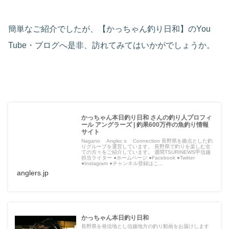
簡単なご紹介でしたが、【かっちゃん釣り日和】のYou
Tube・ブログへ是非、訪れてみてはいかがでしょうか。
かっちゃん本日釣り日和 さんの釣り人プロフィ
ール アングラーズ | 釣果600万件の魚釣り情報
サイト
Nagano Angler,ｓ Connection 長野県を拠点とした釣
りグループを運営しています。 長野県で釣りを楽しむ全
ての方々をご紹介しています。 週間TSURINEWS甲信越
担当ライター ●ホームページ ●Facebook ●Twitter
●Instagram ●チャンネル登録はこ...
anglers.jp
かっちゃん本日釣り日和
長野県を発信地とし信越地方の釣り動画をお届けします